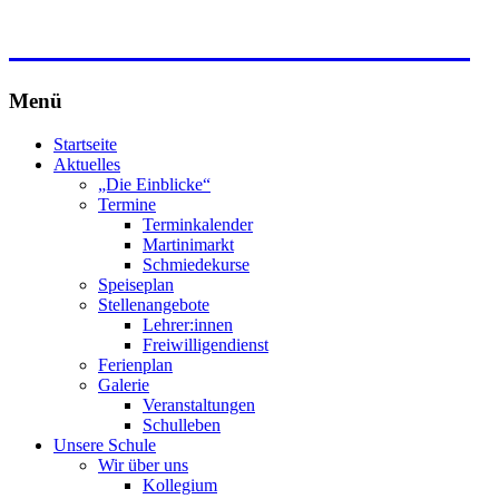
Freie Waldorfschule Wahlwies
Menü
Zum
Startseite
Inhalt
Aktuelles
springen
„Die Einblicke“
Termine
Terminkalender
Martinimarkt
Schmiedekurse
Speiseplan
Stellenangebote
Lehrer:innen
Freiwilligendienst
Ferienplan
Galerie
Veranstaltungen
Schulleben
Unsere Schule
Wir über uns
Kollegium