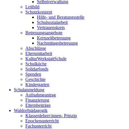
Selbstverwaltung
Leitbild
Schutzkonzept
Hilfe- und Beratungsstelle
Schulsozialarbeit
Vertrauenskreis
Betreuungsangebote
Kernzeitbetreuung
Nachmittagsbetreuung
Abschlüsse
Elternmitarbeit
KulturWerkstattSchule
Schulküche
Solidarfonds
Spenden
Geschichte
Kindergarten
Schulanmeldung
Aufnahmeantrag
Finanzierung
Elternbeiträge
Waldorfpädagogik
Klassenlehrer:innen- Prinzip
Epochenunterricht
Fachunterricht