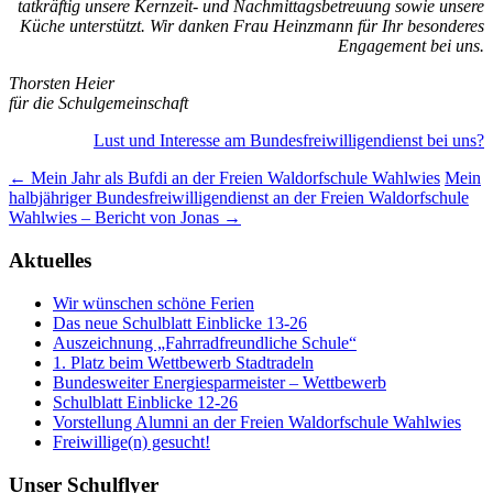
tatkräftig unsere Kernzeit- und Nachmittagsbetreuung sowie unsere
Küche unterstützt. Wir danken Frau Heinzmann für Ihr besonderes
Engagement bei uns.
Thorsten Heier
für die Schulgemeinschaft
Lust und Interesse am Bundesfreiwilligendienst bei uns?
Beitragsnavigation
←
Mein Jahr als Bufdi an der Freien Waldorfschule Wahlwies
Mein
halbjähriger Bundesfreiwilligendienst an der Freien Waldorfschule
Wahlwies – Bericht von Jonas
→
Aktuelles
Wir wünschen schöne Ferien
Das neue Schulblatt Einblicke 13-26
Auszeichnung „Fahrradfreundliche Schule“
1. Platz beim Wettbewerb Stadtradeln
Bundesweiter Energiesparmeister – Wettbewerb
Schulblatt Einblicke 12-26
Vorstellung Alumni an der Freien Waldorfschule Wahlwies
Freiwillige(n) gesucht!
Unser Schulflyer