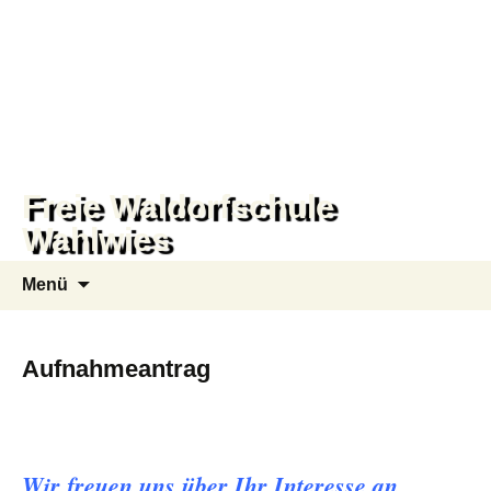
Freie Waldorfschule
Wahlwies
Zum
Suchen
Menü
Inhalt
nach:
springen
Aufnahmeantrag
Wir freuen uns über Ihr Interesse an