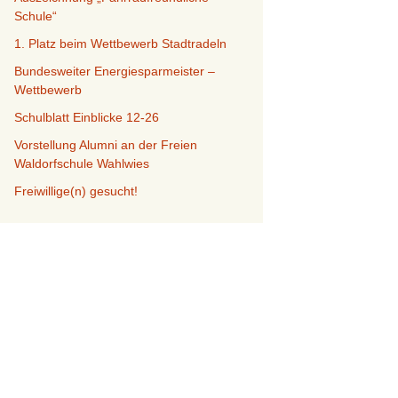
Schule“
ken
Rückblick Herbstmarkt
2022
1. Platz beim Wettbewerb Stadtradeln
Bundesweiter Energiesparmeister –
Martinitage 2021
Wettbewerb
Schulblatt Einblicke 12-26
Rückblick Martinimarkt
2019
Vorstellung Alumni an der Freien
Waldorfschule Wahlwies
Rückblick Martinimarkt
2018
Freiwillige(n) gesucht!