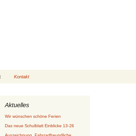
es
Suchen
t
Kontakt
nach:
Ansprechpartner:innen
Rückblick Martinimarkt
2025
nitiative
Anfahrt
Aktuelles
Rückblick Martinimarkt
2024
Wir wünschen schöne Ferien
äten
Impressum
Das neue Schulblatt Einblicke 13-26
Rückblick Martinimarkt
ormationen
2023
Auszeichnung „Fahrradfreundliche