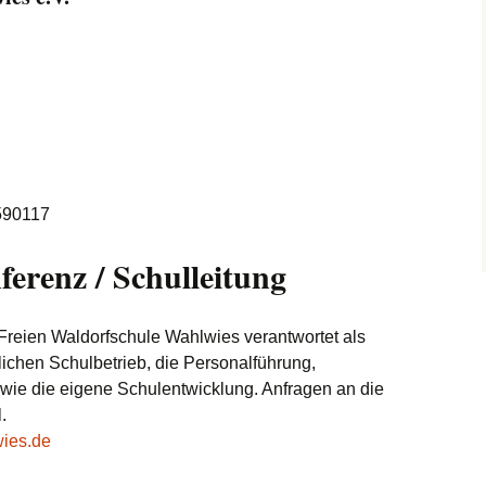
Freiwilligendienst
Nachmittagsbetreuung
Anfahrt/Par
Vertrauenskreis
Waldorfabschluss
it
Veranstaltungen
Kontakt
Musik
attSchule
Schulleben
Kunst und Handwerk
Schulgemeinschaft
 590117
erenz / Schulleitung
Freien Waldorfschule Wahlwies verantwortet als
ichen Schulbetrieb, die Personalführung,
owie die eigene Schulentwicklung. Anfragen an die
.
ies.de