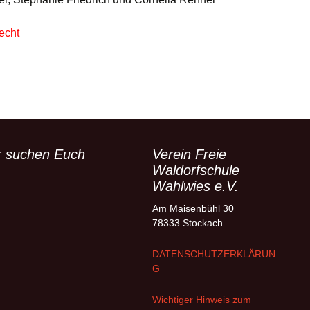
echt
r suchen Euch
Verein Freie
Waldorfschule
Wahlwies e.V.
Am Maisenbühl 30
78333 Stockach
DATENSCHUTZERKLÄRUN
G
Wichtiger Hinweis zum