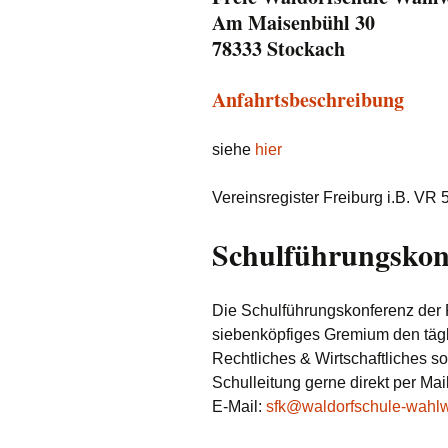
Am Maisenbühl 30
Ferienplan
Abschlüsse
78333 Stockach
Galerie
Elternmitarbe
Anfahrtsbeschreibung
KulturWerkst
siehe
hier
Schulküche
Vereinsregister Freiburg i.B. VR
Solidarfonds
Schulführungskonf
Spenden
Geschichte
Die Schulführungskonferenz der 
siebenköpfiges Gremium den tägl
Kindergarten
Rechtliches & Wirtschaftliches s
Schulleitung gerne direkt per Mail
E-Mail:
sfk@waldorfschule-wahlw