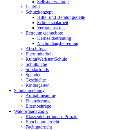
Selbstverwaltung
Leitbild
Schutzkonzept
Hilfe- und Beratungsstelle
Schulsozialarbeit
Vertrauenskreis
Betreuungsangebote
Kernzeitbetreuung
Nachmittagsbetreuung
Abschlüsse
Elternmitarbeit
KulturWerkstattSchule
Schulküche
Solidarfonds
Spenden
Geschichte
Kindergarten
Schulanmeldung
Aufnahmeantrag
Finanzierung
Elternbeiträge
Waldorfpädagogik
Klassenlehrer:innen- Prinzip
Epochenunterricht
Fachunterricht