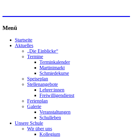
Freie Waldorfschule Wahlwies
Menü
Zum
Startseite
Inhalt
Aktuelles
springen
„Die Einblicke“
Termine
Terminkalender
Martinimarkt
Schmiedekurse
Speiseplan
Stellenangebote
Lehrer:innen
Freiwilligendienst
Ferienplan
Galerie
Veranstaltungen
Schulleben
Unsere Schule
Wir über uns
Kollegium