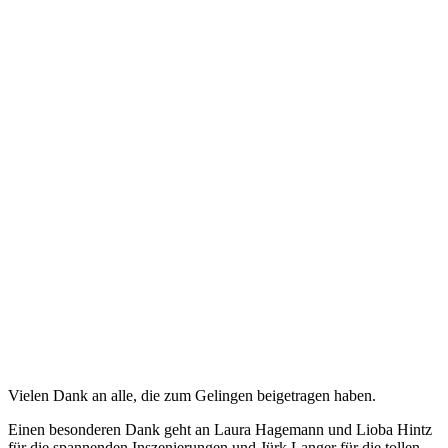
Vielen Dank an alle, die zum Gelingen beigetragen haben.
Einen besonderen Dank geht an Laura Hagemann und Lioba Hintz
für die spannenden Inszenierungen und Jürk Langer für die tollen