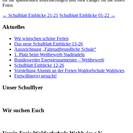
Fotos
Beitragsnavigation
←
Schulblatt Einblicke 21-21
Schulblatt Einblicke 01-22
→
Aktuelles
Wir wünschen schöne Ferien
Das neue Schulblatt Einblicke 13-26
Auszeichnung „Fahrradfreundliche Schule“
1. Platz beim Wettbewerb Stadtradeln
Bundesweiter Energiesparmeister – Wettbewerb
Schulblatt Einblicke 12-26
Vorstellung Alumni an der Freien Waldorfschule Wahlwies
Freiwillige(n) gesucht!
Unser Schulflyer
Wir suchen Euch