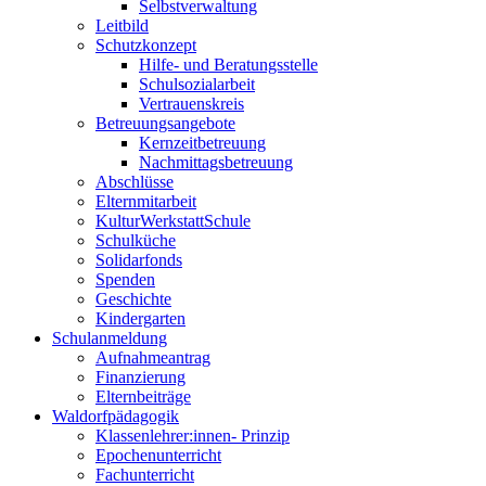
Selbstverwaltung
Leitbild
Schutzkonzept
Hilfe- und Beratungsstelle
Schulsozialarbeit
Vertrauenskreis
Betreuungsangebote
Kernzeitbetreuung
Nachmittagsbetreuung
Abschlüsse
Elternmitarbeit
KulturWerkstattSchule
Schulküche
Solidarfonds
Spenden
Geschichte
Kindergarten
Schulanmeldung
Aufnahmeantrag
Finanzierung
Elternbeiträge
Waldorfpädagogik
Klassenlehrer:innen- Prinzip
Epochenunterricht
Fachunterricht