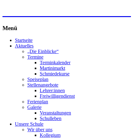
Freie Waldorfschule Wahlwies
Menü
Zum
Startseite
Inhalt
Aktuelles
springen
„Die Einblicke“
Termine
Terminkalender
Martinimarkt
Schmiedekurse
Speiseplan
Stellenangebote
Lehrer:innen
Freiwilligendienst
Ferienplan
Galerie
Veranstaltungen
Schulleben
Unsere Schule
Wir über uns
Kollegium