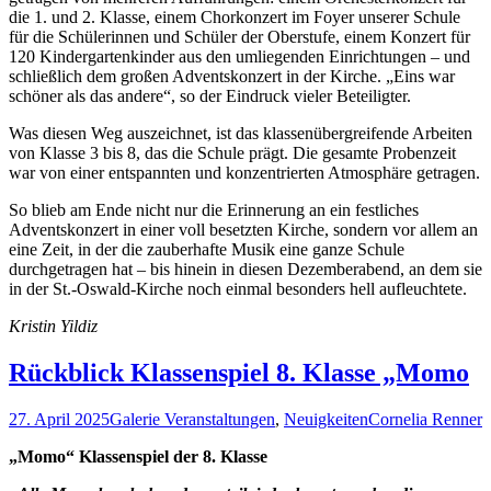
die 1. und 2. Klasse, einem Chorkonzert im Foyer unserer Schule
für die Schülerinnen und Schüler der Oberstufe, einem Konzert für
120 Kindergartenkinder aus den umliegenden Einrichtungen – und
schließlich dem großen Adventskonzert in der Kirche. „Eins war
schöner als das andere“, so der Eindruck vieler Beteiligter.
Was diesen Weg auszeichnet, ist das klassenübergreifende Arbeiten
von Klasse 3 bis 8, das die Schule prägt. Die gesamte Probenzeit
war von einer entspannten und konzentrierten Atmosphäre getragen.
So blieb am Ende nicht nur die Erinnerung an ein festliches
Adventskonzert in einer voll besetzten Kirche, sondern vor allem an
eine Zeit, in der die zauberhafte Musik eine ganze Schule
durchgetragen hat – bis hinein in diesen Dezemberabend, an dem sie
in der St.-Oswald-Kirche noch einmal besonders hell aufleuchtete.
Kristin Yildiz
Rückblick Klassenspiel 8. Klasse „Momo
27. April 2025
Galerie Veranstaltungen
,
Neuigkeiten
Cornelia Renner
„Momo“ Klassenspiel der 8. Klasse