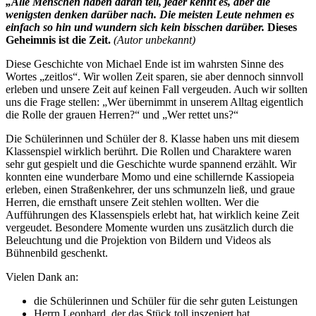
„Alle Menschen haben daran teil, jeder kennt es, aber die
wenigsten denken darüber nach. Die meisten Leute nehmen es
einfach so hin und wundern sich kein bisschen darüber.
Dieses
Geheimnis ist die Zeit.
(Autor unbekannt)
Diese Geschichte von Michael Ende ist im wahrsten Sinne des
Wortes „zeitlos“. Wir wollen Zeit sparen, sie aber dennoch sinnvoll
erleben und unsere Zeit auf keinen Fall vergeuden. Auch wir sollten
uns die Frage stellen: „Wer übernimmt in unserem Alltag eigentlich
die Rolle der grauen Herren?“ und „Wer rettet uns?“
Die Schülerinnen und Schüler der 8. Klasse haben uns mit diesem
Klassenspiel wirklich berührt. Die Rollen und Charaktere waren
sehr gut gespielt und die Geschichte wurde spannend erzählt. Wir
konnten eine wunderbare Momo und eine schillernde Kassiopeia
erleben, einen Straßenkehrer, der uns schmunzeln ließ, und graue
Herren, die ernsthaft unsere Zeit stehlen wollten. Wer die
Aufführungen des Klassenspiels erlebt hat, hat wirklich keine Zeit
vergeudet. Besondere Momente wurden uns zusätzlich durch die
Beleuchtung und die Projektion von Bildern und Videos als
Bühnenbild geschenkt.
Vielen Dank an:
die Schülerinnen und Schüler für die sehr guten Leistungen
Herrn Leonhard, der das Stück toll inszeniert hat