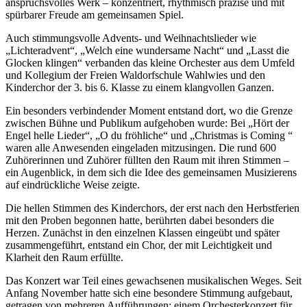
anspruchsvolles Werk – konzentriert, rhythmisch präzise und mit
spürbarer Freude am gemeinsamen Spiel.
Auch stimmungsvolle Advents- und Weihnachtslieder wie
„Lichteradvent“, „Welch eine wundersame Nacht“ und „Lasst die
Glocken klingen“ verbanden das kleine Orchester aus dem Umfeld
und Kollegium der Freien Waldorfschule Wahlwies und den
Kinderchor der 3. bis 6. Klasse zu einem klangvollen Ganzen.
Ein besonders verbindender Moment entstand dort, wo die Grenze
zwischen Bühne und Publikum aufgehoben wurde: Bei „Hört der
Engel helle Lieder“, „O du fröhliche“ und „Christmas is Coming “
waren alle Anwesenden eingeladen mitzusingen. Die rund 600
Zuhörerinnen und Zuhörer füllten den Raum mit ihren Stimmen –
ein Augenblick, in dem sich die Idee des gemeinsamen Musizierens
auf eindrückliche Weise zeigte.
Die hellen Stimmen des Kinderchors, der erst nach den Herbstferien
mit den Proben begonnen hatte, berührten dabei besonders die
Herzen. Zunächst in den einzelnen Klassen eingeübt und später
zusammengeführt, entstand ein Chor, der mit Leichtigkeit und
Klarheit den Raum erfüllte.
Das Konzert war Teil eines gewachsenen musikalischen Weges. Seit
Anfang November hatte sich eine besondere Stimmung aufgebaut,
getragen von mehreren Aufführungen: einem Orchesterkonzert für