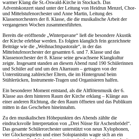
warmer Klang die St.-Oswald-Kirche in Stockach. Das
Adventskonzert stand unter der Leitung von Heidrun Menzel, Chor-
und Mittelstufenorchester und Anne Martin, Leitung des
Klassenorchesters der 8. Klasse, die die musikalische Arbeit der
vergangenen Wochen zusammenführten.
Bereits die eröffnende „Winterpavane“ ließ die besondere Akustik
der Kirche erlebbar werden. Es folgten klanglich fein gezeichnete
Beiträge wie die „Weihnachtspastorale“, in der das
Mittelstufenorchester der gesamten 6. und 7. Klasse und das
Klassenorchester der 8. Klasse seine gewachsene Klangkultur
zeigte. Insgesamt standen an diesem Abend rund 190 Schülerinnen
und Schüler auf und um den Altarraum – getragen von der
Unterstützung zahlreicher Eltern, die im Hintergrund beim
Stühlerücken, Instrumente-Tragen und Organisieren halfen.
Ein besonderer Moment entstand, als die Altflötenmusik der 6.
Klasse aus dem hinteren Raum der Kirche erklang – Klänge aus
einer anderen Richtung, die den Raum öffneten und das Publikum
mitten in das Geschehen hineinnahm.
Zu den musikalischen Höhepunkten des Abends zählte die
eindrucksvolle Interpretation von „Drei Nüsse für Aschenbrödel“.
Das gesamte Schülerorchester unterstützt von neun Xylophonen,
vier Glockenspielen und einer Solopianistin wagte sich an ein