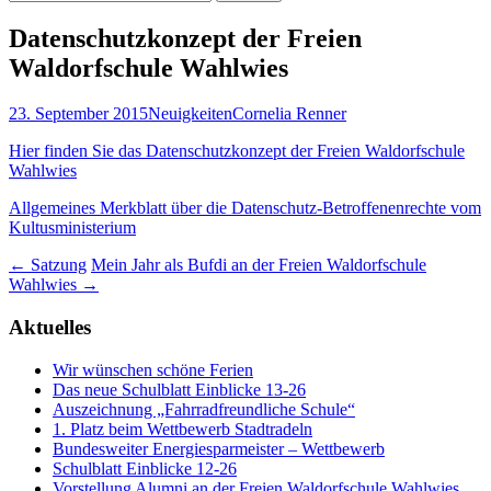
nach:
Datenschutzkonzept der Freien
Waldorfschule Wahlwies
23. September 2015
Neuigkeiten
Cornelia Renner
Hier finden Sie das Datenschutzkonzept der Freien Waldorfschule
Wahlwies
Allgemeines Merkblatt über die Datenschutz-Betroffenenrechte vom
Kultusministerium
Beitragsnavigation
←
Satzung
Mein Jahr als Bufdi an der Freien Waldorfschule
Wahlwies
→
Aktuelles
Wir wünschen schöne Ferien
Das neue Schulblatt Einblicke 13-26
Auszeichnung „Fahrradfreundliche Schule“
1. Platz beim Wettbewerb Stadtradeln
Bundesweiter Energiesparmeister – Wettbewerb
Schulblatt Einblicke 12-26
Vorstellung Alumni an der Freien Waldorfschule Wahlwies