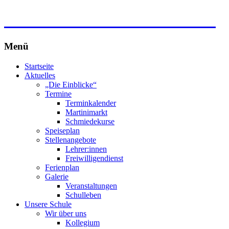
Freie Waldorfschule Wahlwies
Menü
Zum
Startseite
Inhalt
Aktuelles
springen
„Die Einblicke“
Termine
Terminkalender
Martinimarkt
Schmiedekurse
Speiseplan
Stellenangebote
Lehrer:innen
Freiwilligendienst
Ferienplan
Galerie
Veranstaltungen
Schulleben
Unsere Schule
Wir über uns
Kollegium