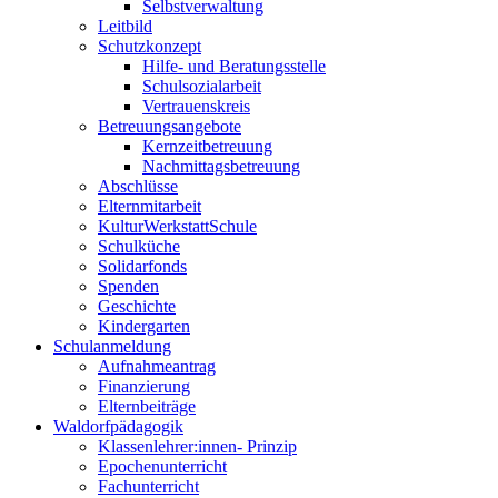
Selbstverwaltung
Leitbild
Schutzkonzept
Hilfe- und Beratungsstelle
Schulsozialarbeit
Vertrauenskreis
Betreuungsangebote
Kernzeitbetreuung
Nachmittagsbetreuung
Abschlüsse
Elternmitarbeit
KulturWerkstattSchule
Schulküche
Solidarfonds
Spenden
Geschichte
Kindergarten
Schulanmeldung
Aufnahmeantrag
Finanzierung
Elternbeiträge
Waldorfpädagogik
Klassenlehrer:innen- Prinzip
Epochenunterricht
Fachunterricht