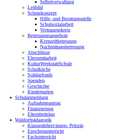
Selbstverwaltung
Leitbild
Schutzkonzept
Hilfe- und Beratungsstelle
Schulsozialarbeit
Vertrauenskreis
Betreuungsangebote
Kernzeitbetreuung
Nachmittagsbetreuung
Abschlüsse
Elternmitarbeit
KulturWerkstattSchule
Schulküche
Solidarfonds
Spenden
Geschichte
Kindergarten
Schulanmeldung
Aufnahmeantrag
Finanzierung
Elternbeiträge
Waldorfpädagogik
Klassenlehrer:innen- Prinzip
Epochenunterricht
Fachunterricht