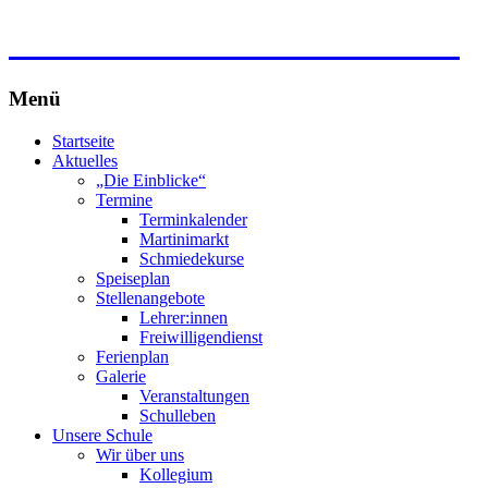
Freie Waldorfschule Wahlwies
Menü
Zum
Startseite
Inhalt
Aktuelles
springen
„Die Einblicke“
Termine
Terminkalender
Martinimarkt
Schmiedekurse
Speiseplan
Stellenangebote
Lehrer:innen
Freiwilligendienst
Ferienplan
Galerie
Veranstaltungen
Schulleben
Unsere Schule
Wir über uns
Kollegium